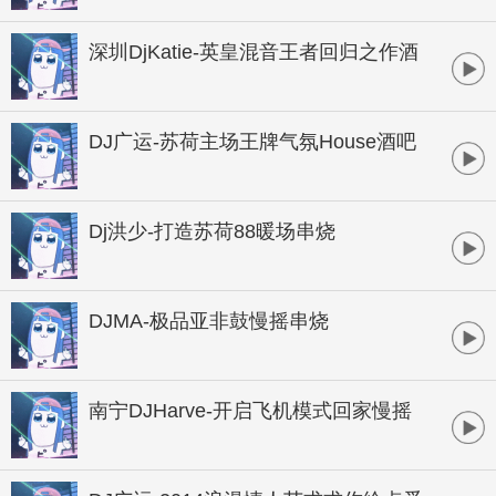
B酒吧实用暖场
深圳DjKatie-英皇混音王者回归之作酒
吧顶尖音乐制作专辑
DJ广运-苏荷主场王牌气氛House酒吧
大碟
Dj洪少-打造苏荷88暖场串烧
DJMA-极品亚非鼓慢摇串烧
南宁DJHarve-开启飞机模式回家慢摇
桂系串烧