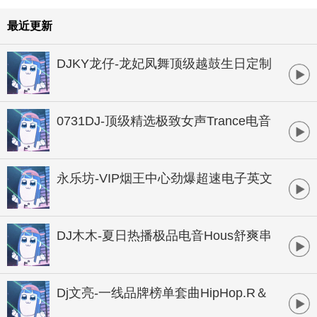
最近更新
DJKY龙仔-龙妃凤舞顶级越鼓生日定制
HOUSE串烧
0731DJ-顶级精选极致女声Trance电音
串烧
永乐坊-VIP烟王中心劲爆超速电子英文
串烧
DJ木木-夏日热播极品电音Hous舒爽串
烧大碟
Dj文亮-一线品牌榜单套曲HipHop.R＆