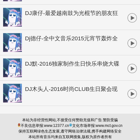
DJ康仔-最爱越南鼓为光棍节的朋友狂
欢孤寂串烧
Dj德仔-全中文音乐2015元宵节轰炸全
场商业独家大碟
DJ默-2016独家制作生日快乐串烧大碟
DJ木头人-2016时尚CLUB生日聚会现
场
本站为非经营性网站,不接受任何赞助充值和广告.警防受骗
不良信息举报:www.12377.cn
文化市场举报:www.mct.gov.cn
保持互联网绿色生态发展,遵守网络法律法规,携手构建网络安全
本站所有音乐均来自互联网搜集,版权为原作者所有