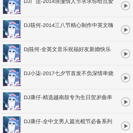
DJ广运-2014浪漫情人节求求你给点爱
全中文串烧
DJ筱何-2014三八节精心制作中英文嗨
串
Dj筱何-全英文音乐祝福好友新婚快乐
超炫狂欢串烧
DJ小柒-2017七夕节首发不负深情串烧
DJ康仔-精选越南鼓专为生日贺岁曲串
烧
DJ康仔-全中文男人篇光棍节必备系列
串烧