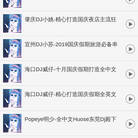
乐串烧
肇庆DJ小姚-精心打造国庆夜店主流狂
欢姚音社提供发布
宜州DJ小苏-2019国庆假期旅游必备串
烧
海口DJ威仔-十月国庆假期打造全中文
包厢跳舞专用串烧
海口DJ威仔-精心打造国庆假期全英文
欢快土嗨高潮气氛串烧
Popeye明少-全中文Huose东莞Dj殿下
生日快乐音乐串烧