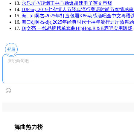
13.
永乐坊-VIP烟王中心劲爆超速电子英文串烧
14.
DJFany-2019七夕情人节经典流行粤语时尚节奏情感
15.
海口dj啊杰-2025年打造包厢K86动感酒吧全中文粤语
16.
海口dj啊杰-djaj2025年经典时代千禧年流行迪厅热
17.
Dj文亮-一线品牌榜单套曲HipHop.R＆B酒吧实用暖场
登录
舞曲热力榜