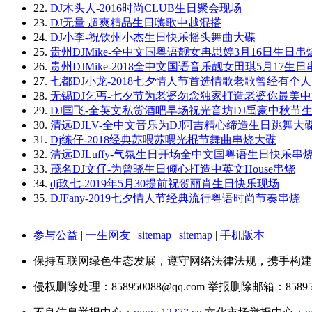
22.
DJ木头人-2016时尚CLUB生日聚会现场
23.
DJ无量 超爽精品生日嗨歌中越混搭
24.
DJ小李-祝钦州小杰生日快乐摇头舞曲大碟
25.
贵州DJMike-全中文国粤语靓女冉思婷3月16日生日串
26.
贵州DJMike-2018全中文国语音乐靓女田琪5月17生日
27.
七都DJ小龙-2018七夕情人节首选情歌老歌曾经有个
28.
无锡DJ乞丐-七夕节为老婆勿念独家打造老婆你最美
29.
DJ国飞-全英文私货酒吧早场祝光音坊DJ禹豪中秋节
30.
清远DJLV-全中文音乐为DJ阿吉精心缔造生日跳舞大
31.
Dj练仔-2018经典苏喂苏喂光棍节舞曲串烧大碟
32.
清远DJLuffy-气氛生日开场全中文国粤语生日快乐串
33.
茂名DJ文仔-为曾晓生日倾心打造中英文House串烧
34.
dj玖七-2019年5月30提前祝贺丽肖生日快乐现场
35.
DJFany-2019七夕情人节经典流行粤语时尚节奏串烧
参与公益
|
一生网友
|
sitemap
|
sitemap
|
手机版本
保持互联网绿色生态发展，遵守网络法律法规，携手构建
侵权删除处理：858950088@qq.com 举报删除邮箱：858950