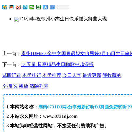
DJ小李-祝钦州小杰生日快乐摇头舞曲大碟
上一首：
贵州DJMike-全中文国粤语靓女冉思婷3月16日生日串
下一首：
DJ无量 超爽精品生日嗨歌中越混搭
试听记录
本类排行
本类推荐
今日人气
最近更新
我收藏的
全/反选
播放
清除列表
1
本网站名称：
湖南0731DJ网-分享最新好听DJ舞曲免费试听
2
本站永久网址：www.0731dj.com
3
本站为非经营性网站，不接受任何赞助和广告。