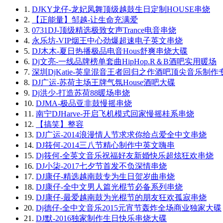
1.
DJKY龙仔-龙妃凤舞顶级越鼓生日定制HOUSE串烧
2.
【正能量】邹越-让生命充满爱
3.
0731DJ-顶级精选极致女声Trance电音串烧
4.
永乐坊-VIP烟王中心劲爆超速电子英文串烧
5.
DJ木木-夏日热播极品电音Hous舒爽串烧大碟
6.
Dj文亮-一线品牌榜单套曲HipHop.R＆B酒吧实用暖场
7.
深圳DjKatie-英皇混音王者回归之作酒吧顶尖音乐制作
8.
DJ广运-苏荷主场王牌气氛House酒吧大碟
9.
Dj洪少-打造苏荷88暖场串烧
10.
DJMA-极品亚非鼓慢摇串烧
11.
南宁DJHarve-开启飞机模式回家慢摇桂系串烧
12.
【搞笑】整容
13.
DJ广运-2014浪漫情人节求求你给点爱全中文串烧
14.
DJ筱何-2014三八节精心制作中英文嗨串
15.
Dj筱何-全英文音乐祝福好友新婚快乐超炫狂欢串烧
16.
DJ小柒-2017七夕节首发不负深情串烧
17.
DJ康仔-精选越南鼓专为生日贺岁曲串烧
18.
DJ康仔-全中文男人篇光棍节必备系列串烧
19.
DJ康仔-最爱越南鼓为光棍节的朋友狂欢孤寂串烧
20.
Dj德仔-全中文音乐2015元宵节轰炸全场商业独家大碟
21.
DJ默-2016独家制作生日快乐串烧大碟