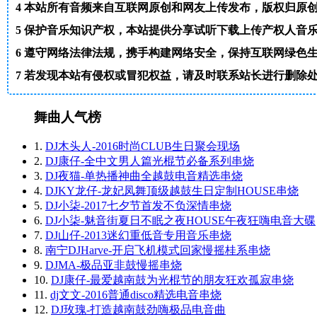
4
本站所有音频来自互联网原创和网友上传发布，版权归原
5
保护音乐知识产权，本站提供分享试听下载上传产权人音
6
遵守网络法律法规，携手构建网络安全，保持互联网绿色
7
若发现本站有侵权或冒犯权益，请及时联系站长进行删除处理。邮箱
舞曲人气榜
1.
DJ木头人-2016时尚CLUB生日聚会现场
2.
DJ康仔-全中文男人篇光棍节必备系列串烧
3.
DJ夜猫-单热播神曲全越鼓电音精选串烧
4.
DJKY龙仔-龙妃凤舞顶级越鼓生日定制HOUSE串烧
5.
DJ小柒-2017七夕节首发不负深情串烧
6.
DJ小柒-魅音街夏日不眠之夜HOUSE午夜狂嗨电音大碟
7.
DJ山仔-2013迷幻重低音专用音乐串烧
8.
南宁DJHarve-开启飞机模式回家慢摇桂系串烧
9.
DJMA-极品亚非鼓慢摇串烧
10.
DJ康仔-最爱越南鼓为光棍节的朋友狂欢孤寂串烧
11.
dj文文-2016普通disco精选电音串烧
12.
DJ玫瑰-打造越南鼓劲嗨极品电音曲