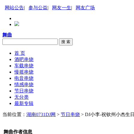
网站公告
|
参与公益
|
网友一生
|
网友广场
舞曲
搜 索
首 页
酒吧串烧
车载串烧
慢摇串烧
电音串烧
情感串烧
节日串烧
无分类
最新专辑
当前位置：
湖南0731DJ网
>
节日串烧
> DJ小李-祝钦州小杰
舞曲作者信息