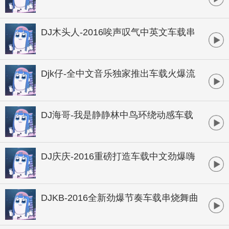
烧
DJ木头人-2016唉声叹气中英文车载串
烧
Djk仔-全中文音乐独家推出车载火爆流
行串烧
DJ海哥-我是静静林中鸟环绕动感车载
狂欢
DJ庆庆-2016重磅打造车载中文劲爆嗨
碟
DJKB-2016全新劲爆节奏车载串烧舞曲