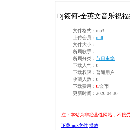
Dj筱何-全英文音乐祝
文件格式：
mp3
上传会员：
null
文件大小：
所属歌手：
所属分类：
节日串烧
下载人气：
0
下载权限：
普通用户
收藏人数：
0
下载费用：
0
/金币
更新时间：
2026-04-30
注：本站为非经营性网站，不接
下载mp3文件
播放