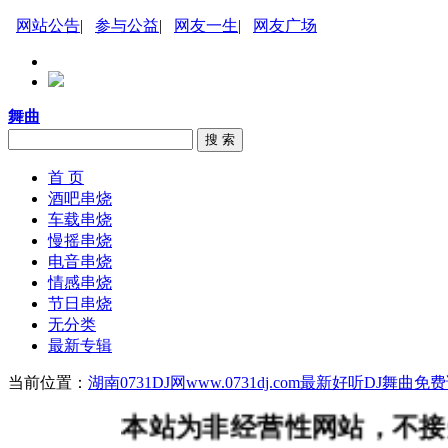
网站公告
|
参与公益
|
网友一生
|
网友广场
舞曲
搜 索
首 页
酒吧串烧
车载串烧
慢摇串烧
电音串烧
情感串烧
节日串烧
无分类
最新专辑
当前位置：
湖南0731DJ网www.0731dj.com最新好听DJ舞
本站为非经营性网站，不