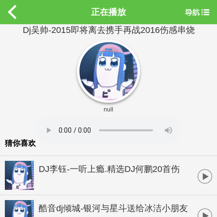
正在播放
Dj吴帅-2015即将离去携手再战2016伤感串烧
null
猜你喜欢
DJ李钰-一听上瘾.精选DJ何鹏20首伤
感全女声串烧珍藏碟
酷音dj倾城-银河与星斗送给冰洁小朋友