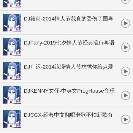
特制版情感潮牌串烧
DJ筱何-2014情人节我真的受伤了国粤
语情感串烧
DJFany-2019七夕情人节经典流行粤语
时尚节奏情感串烧
DJ广运-2014浪漫情人节求求你给点爱
全中文情感串烧
DJKENNY文仔-中英文ProgHouse音乐
清凉夏天夏日倾情情歌串烧
DJCCX-经典中文翻唱老歌不怕新歌有
多嗨就怕老歌带DJ串烧