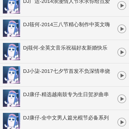
DJ广运-2014浪漫情人节求求你给点爱
全中文串烧
DJ筱何-2014三八节精心制作中英文嗨
串
Dj筱何-全英文音乐祝福好友新婚快乐
超炫狂欢串烧
DJ小柒-2017七夕节首发不负深情串烧
DJ康仔-精选越南鼓专为生日贺岁曲串
烧
DJ康仔-全中文男人篇光棍节必备系列
串烧