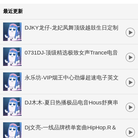
最近更新
DJKY龙仔-龙妃凤舞顶级越鼓生日定制
HOUSE串烧
0731DJ-顶级精选极致女声Trance电音
串烧
永乐坊-VIP烟王中心劲爆超速电子英文
串烧
DJ木木-夏日热播极品电音Hous舒爽串
烧大碟
Dj文亮-一线品牌榜单套曲HipHop.R＆