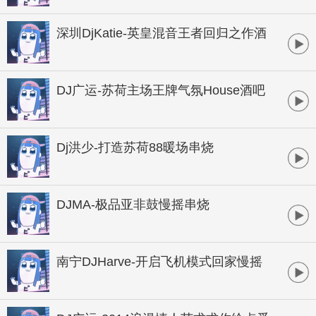
B酒吧实用暖场
深圳DjKatie-英皇混音王者回归之作酒
吧顶尖音乐制作专辑
DJ广运-苏荷主场王牌气氛House酒吧
大碟
Dj洪少-打造苏荷88暖场串烧
DJMA-极品亚非鼓慢摇串烧
南宁DJHarve-开启飞机模式回家慢摇
桂系串烧