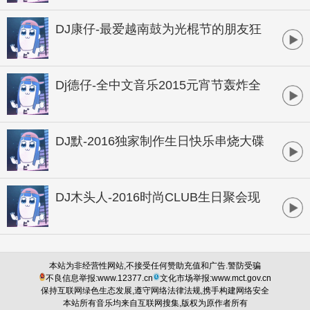
DJ康仔-最爱越南鼓为光棍节的朋友狂
欢孤寂串烧
Dj德仔-全中文音乐2015元宵节轰炸全
场商业独家大碟
DJ默-2016独家制作生日快乐串烧大碟
DJ木头人-2016时尚CLUB生日聚会现
场
本站为非经营性网站,不接受任何赞助充值和广告.警防受骗
不良信息举报:www.12377.cn
文化市场举报:www.mct.gov.cn
保持互联网绿色生态发展,遵守网络法律法规,携手构建网络安全
本站所有音乐均来自互联网搜集,版权为原作者所有