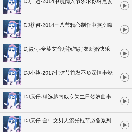
DJ广运-2014浪漫情人节求求你给点爱
全中文串烧
DJ筱何-2014三八节精心制作中英文嗨
串
Dj筱何-全英文音乐祝福好友新婚快乐
超炫狂欢串烧
DJ小柒-2017七夕节首发不负深情串烧
DJ康仔-精选越南鼓专为生日贺岁曲串
烧
DJ康仔-全中文男人篇光棍节必备系列
串烧