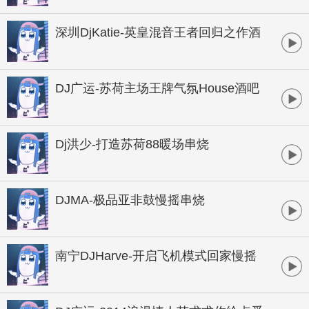
B酒吧实用暖场
深圳DjKatie-英皇混音王者回归之作酒
吧顶尖音乐制作专辑
DJ广运-苏荷主场王牌气氛House酒吧
大碟
Dj洪少-打造苏荷88暖场串烧
DJMA-极品亚非鼓慢摇串烧
南宁DJHarve-开启飞机模式回家慢摇
桂系串烧