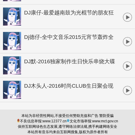
DJ康仔-最爱越南鼓为光棍节的朋友狂
欢孤寂串烧
Dj德仔-全中文音乐2015元宵节轰炸全
场商业独家大碟
DJ默-2016独家制作生日快乐串烧大碟
DJ木头人-2016时尚CLUB生日聚会现
场
本站为非经营性网站,不接受任何赞助充值和广告.警防受骗
不良信息举报:www.12377.cn
文化市场举报:www.mct.gov.cn
保持互联网绿色生态发展,遵守网络法律法规,携手构建网络安全
本站所有音乐均来自互联网搜集,版权为原作者所有