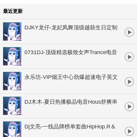
最近更新
DJKY龙仔-龙妃凤舞顶级越鼓生日定制
HOUSE串烧
0731DJ-顶级精选极致女声Trance电音
串烧
永乐坊-VIP烟王中心劲爆超速电子英文
串烧
DJ木木-夏日热播极品电音Hous舒爽串
烧大碟
Dj文亮-一线品牌榜单套曲HipHop.R＆