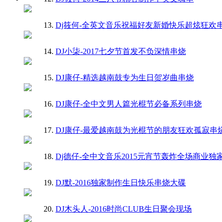
13.
Dj筱何-全英文音乐祝福好友新婚快乐超炫狂欢
14.
DJ小柒-2017七夕节首发不负深情串烧
15.
DJ康仔-精选越南鼓专为生日贺岁曲串烧
16.
DJ康仔-全中文男人篇光棍节必备系列串烧
17.
DJ康仔-最爱越南鼓为光棍节的朋友狂欢孤寂串
18.
Dj德仔-全中文音乐2015元宵节轰炸全场商业独
19.
DJ默-2016独家制作生日快乐串烧大碟
20.
DJ木头人-2016时尚CLUB生日聚会现场