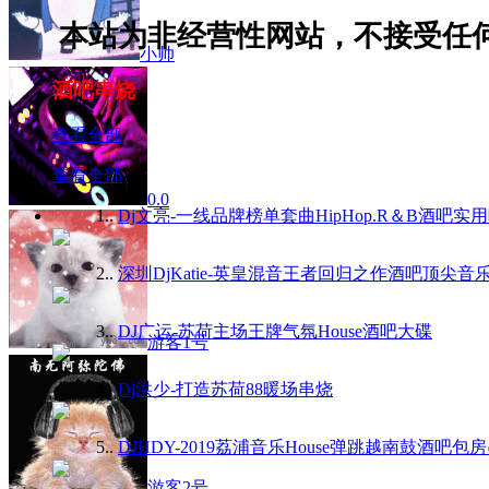
本站为非经营性网站，不接受任何
小帅
酒吧串烧
查看全部
查看全部
0.0
1.
.
Dj文亮-一线品牌榜单套曲HipHop.R＆B酒吧实
2.
.
深圳DjKatie-英皇混音王者回归之作酒吧顶尖音
3.
.
DJ广运-苏荷主场王牌气氛House酒吧大碟
游客1号
4.
.
Dj洪少-打造苏荷88暖场串烧
5.
.
DJHDY-2019荔浦音乐House弹跳越南鼓酒吧包
游客2号