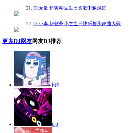
21.
DJ无量 超爽精品生日嗨歌中越混搭
22.
DJ小李-祝钦州小杰生日快乐摇头舞曲大碟
更多DJ网友
网友DJ推荐
小帅
0.0