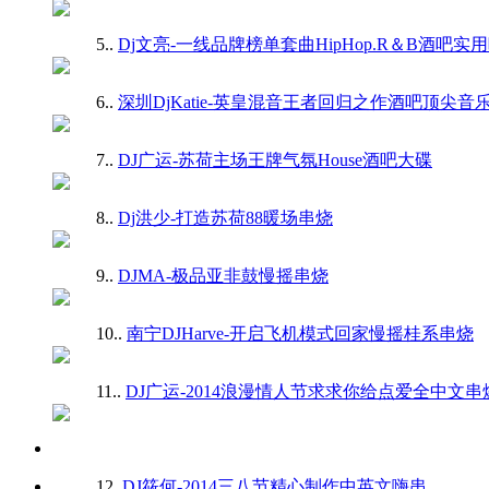
5.
.
Dj文亮-一线品牌榜单套曲HipHop.R＆B酒吧实
6.
.
深圳DjKatie-英皇混音王者回归之作酒吧顶尖音
7.
.
DJ广运-苏荷主场王牌气氛House酒吧大碟
8.
.
Dj洪少-打造苏荷88暖场串烧
9.
.
DJMA-极品亚非鼓慢摇串烧
10.
.
南宁DJHarve-开启飞机模式回家慢摇桂系串烧
11.
.
DJ广运-2014浪漫情人节求求你给点爱全中文串
12.
DJ筱何-2014三八节精心制作中英文嗨串