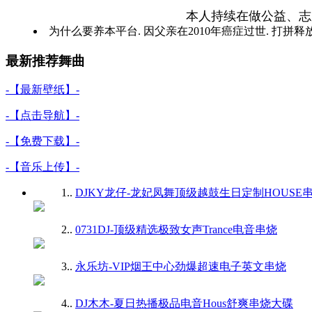
本人持续在做公益、志
为什么要养本平台. 因父亲在2010年癌症过世. 打拼释
最新推荐舞曲
-【最新壁纸】-
-【点击导航】-
-【免费下载】-
-【音乐上传】-
1.
.
DJKY龙仔-龙妃凤舞顶级越鼓生日定制HOUSE
2.
.
0731DJ-顶级精选极致女声Trance电音串烧
3.
.
永乐坊-VIP烟王中心劲爆超速电子英文串烧
4.
.
DJ木木-夏日热播极品电音Hous舒爽串烧大碟