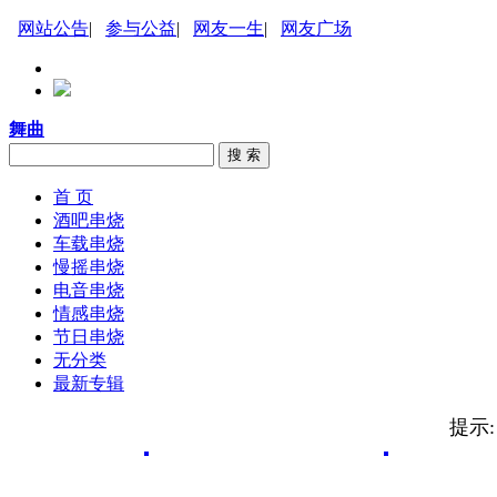
网站公告
|
参与公益
|
网友一生
|
网友广场
舞曲
搜 索
首 页
酒吧串烧
车载串烧
慢摇串烧
电音串烧
情感串烧
节日串烧
无分类
最新专辑
提示: