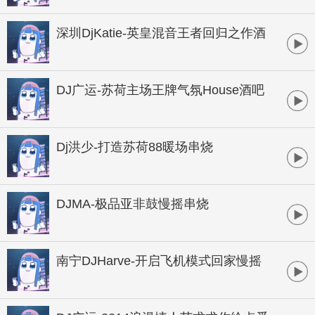
B酒吧实用暖场
深圳DjKatie-英皇混音王者回归之作酒
吧顶尖音乐制作专辑
DJ广运-苏荷主场王牌气氛House酒吧
大碟
Dj洪少-打造苏荷88暖场串烧
DJMA-极品亚非鼓慢摇串烧
南宁DJHarve-开启飞机模式回家慢摇
桂系串烧