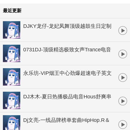
最近更新
DJKY龙仔-龙妃凤舞顶级越鼓生日定制
HOUSE串烧
0731DJ-顶级精选极致女声Trance电音
串烧
永乐坊-VIP烟王中心劲爆超速电子英文
串烧
DJ木木-夏日热播极品电音Hous舒爽串
烧大碟
Dj文亮-一线品牌榜单套曲HipHop.R＆