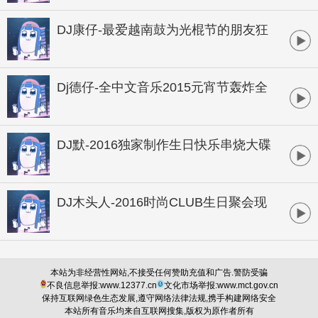
DJ康仔-最爱越南鼓为光棍节的朋友狂
欢孤寂串烧
Dj德仔-全中文音乐2015元宵节轰炸全
场商业独家大碟
DJ默-2016独家制作生日快乐串烧大碟
DJ木头人-2016时尚CLUB生日聚会现
场
本站为非经营性网站,不接受任何赞助充值和广告.警防受骗
不良信息举报:www.12377.cn
文化市场举报:www.mct.gov.cn
保持互联网绿色生态发展,遵守网络法律法规,携手构建网络安全
本站所有音乐均来自互联网搜集,版权为原作者所有