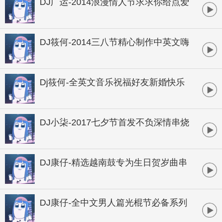
DJ广运-2014浪漫情人节求求你给点爱
全中文串烧
DJ筱何-2014三八节精心制作中英文嗨
串
Dj筱何-全英文音乐祝福好友新婚快乐
超炫狂欢串烧
DJ小柒-2017七夕节首发不负深情串烧
DJ康仔-精选越南鼓专为生日贺岁曲串
烧
DJ康仔-全中文男人篇光棍节必备系列
串烧