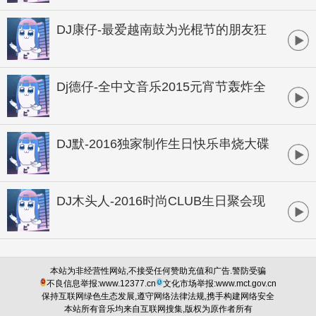
DJ康仔-最爱越南鼓为光棍节的朋友狂
欢孤寂串烧
Dj德仔-全中文音乐2015元宵节轰炸全
场商业独家大碟
DJ默-2016独家制作生日快乐串烧大碟
DJ木头人-2016时尚CLUB生日聚会现
场
本站为非经营性网站,不接受任何赞助充值和广告.警防受骗
不良信息举报:www.12377.cn
文化市场举报:www.mct.gov.cn
保持互联网绿色生态发展,遵守网络法律法规,携手构建网络安全
本站所有音乐均来自互联网搜集,版权为原作者所有