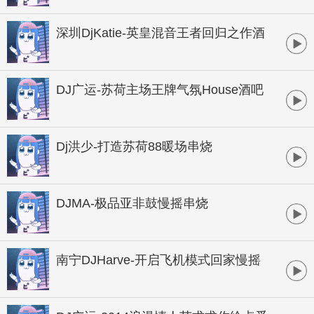
B酒吧实用暖场
深圳DjKatie-英皇混音王者回归之作酒
吧顶尖音乐制作专辑
DJ广运-苏荷主场王牌气氛House酒吧
大碟
Dj洪少-打造苏荷88暖场串烧
DJMA-极品亚非鼓慢摇串烧
南宁DJHarve-开启飞机模式回家慢摇
桂系串烧