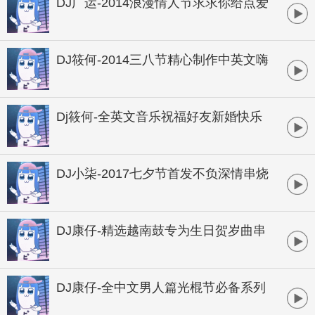
DJ广运-2014浪漫情人节求求你给点爱
全中文串烧
DJ筱何-2014三八节精心制作中英文嗨
串
Dj筱何-全英文音乐祝福好友新婚快乐
超炫狂欢串烧
DJ小柒-2017七夕节首发不负深情串烧
DJ康仔-精选越南鼓专为生日贺岁曲串
烧
DJ康仔-全中文男人篇光棍节必备系列
串烧