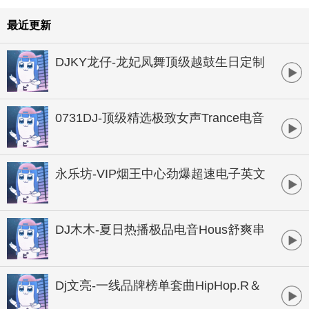
最近更新
DJKY龙仔-龙妃凤舞顶级越鼓生日定制
HOUSE串烧
0731DJ-顶级精选极致女声Trance电音
串烧
永乐坊-VIP烟王中心劲爆超速电子英文
串烧
DJ木木-夏日热播极品电音Hous舒爽串
烧大碟
Dj文亮-一线品牌榜单套曲HipHop.R＆