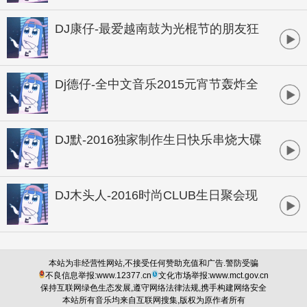
DJ康仔-最爱越南鼓为光棍节的朋友狂
欢孤寂串烧
Dj德仔-全中文音乐2015元宵节轰炸全
场商业独家大碟
DJ默-2016独家制作生日快乐串烧大碟
DJ木头人-2016时尚CLUB生日聚会现
场
本站为非经营性网站,不接受任何赞助充值和广告.警防受骗
不良信息举报:www.12377.cn
文化市场举报:www.mct.gov.cn
保持互联网绿色生态发展,遵守网络法律法规,携手构建网络安全
本站所有音乐均来自互联网搜集,版权为原作者所有