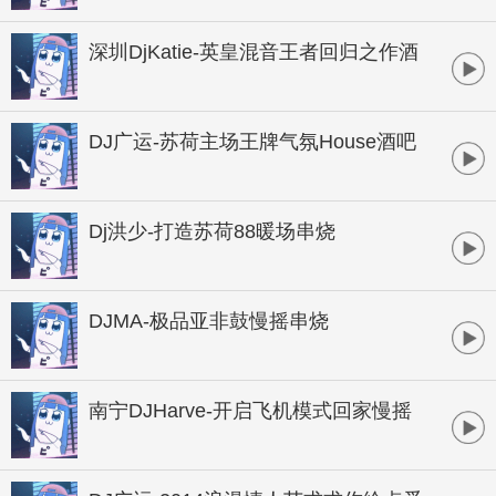
B酒吧实用暖场
深圳DjKatie-英皇混音王者回归之作酒
吧顶尖音乐制作专辑
DJ广运-苏荷主场王牌气氛House酒吧
大碟
Dj洪少-打造苏荷88暖场串烧
DJMA-极品亚非鼓慢摇串烧
南宁DJHarve-开启飞机模式回家慢摇
桂系串烧