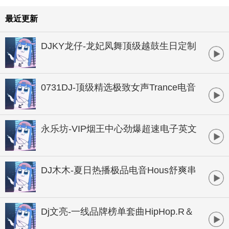
最近更新
DJKY龙仔-龙妃凤舞顶级越鼓生日定制
HOUSE串烧
0731DJ-顶级精选极致女声Trance电音
串烧
永乐坊-VIP烟王中心劲爆超速电子英文
串烧
DJ木木-夏日热播极品电音Hous舒爽串
烧大碟
Dj文亮-一线品牌榜单套曲HipHop.R＆