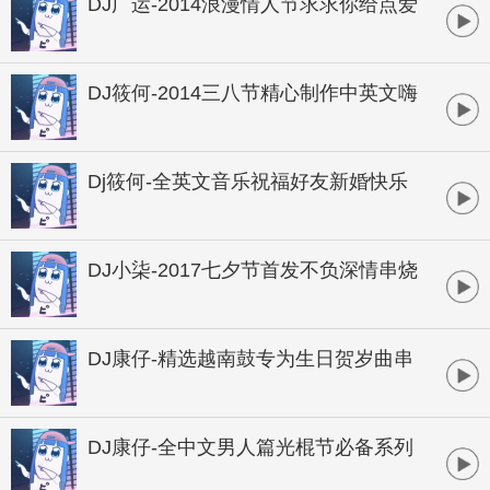
DJ广运-2014浪漫情人节求求你给点爱
全中文串烧
DJ筱何-2014三八节精心制作中英文嗨
串
Dj筱何-全英文音乐祝福好友新婚快乐
超炫狂欢串烧
DJ小柒-2017七夕节首发不负深情串烧
DJ康仔-精选越南鼓专为生日贺岁曲串
烧
DJ康仔-全中文男人篇光棍节必备系列
串烧