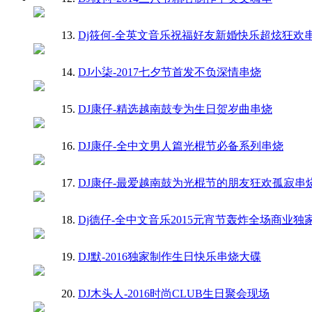
13.
Dj筱何-全英文音乐祝福好友新婚快乐超炫狂欢
14.
DJ小柒-2017七夕节首发不负深情串烧
15.
DJ康仔-精选越南鼓专为生日贺岁曲串烧
16.
DJ康仔-全中文男人篇光棍节必备系列串烧
17.
DJ康仔-最爱越南鼓为光棍节的朋友狂欢孤寂串
18.
Dj德仔-全中文音乐2015元宵节轰炸全场商业独
19.
DJ默-2016独家制作生日快乐串烧大碟
20.
DJ木头人-2016时尚CLUB生日聚会现场