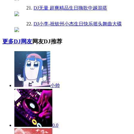
21.
DJ无量 超爽精品生日嗨歌中越混搭
22.
DJ小李-祝钦州小杰生日快乐摇头舞曲大碟
更多DJ网友
网友DJ推荐
小帅
0.0