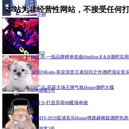
本站为非经营性网站，不接受
小帅
酒吧串烧
查看全部
查看全部
0.0
1.
.
Dj文亮-一线品牌榜单套曲HipHop.R＆B酒吧实
2.
.
深圳DjKatie-英皇混音王者回归之作酒吧顶尖音
3.
.
DJ广运-苏荷主场王牌气氛House酒吧大碟
游客1号
4.
.
Dj洪少-打造苏荷88暖场串烧
5.
.
DJHDY-2019荔浦音乐House弹跳越南鼓酒吧包
游客2号