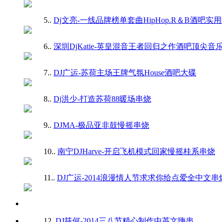
5.
.
Dj文亮-一线品牌榜单套曲HipHop.R＆B酒吧实
6.
.
深圳DjKatie-英皇混音王者回归之作酒吧顶尖音
7.
.
DJ广运-苏荷主场王牌气氛House酒吧大碟
8.
.
Dj洪少-打造苏荷88暖场串烧
9.
.
DJMA-极品亚非鼓慢摇串烧
10.
.
南宁DJHarve-开启飞机模式回家慢摇桂系串烧
11.
.
DJ广运-2014浪漫情人节求求你给点爱全中文串
12.
DJ筱何-2014三八节精心制作中英文嗨串