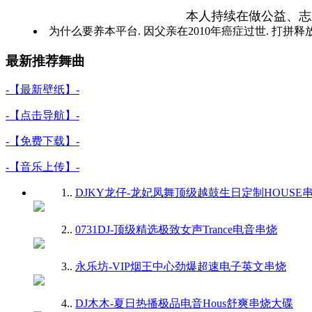
本人持续在做公益、志
为什么要养本平台. 因父亲在2010年癌症过世. 打拼释
最新推荐舞曲
-【最新壁纸】-
-【点击导航】-
-【免费下载】-
-【音乐上传】-
1.
.
DJKY龙仔-龙妃凤舞顶级越鼓生日定制HOUSE
2.
.
0731DJ-顶级精选极致女声Trance电音串烧
3.
.
永乐坊-VIP烟王中心劲爆超速电子英文串烧
4.
.
DJ木木-夏日热播极品电音Hous舒爽串烧大碟