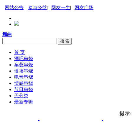
网站公告
|
参与公益
|
网友一生
|
网友广场
舞曲
搜 索
首 页
酒吧串烧
车载串烧
慢摇串烧
电音串烧
情感串烧
节日串烧
无分类
最新专辑
提示: