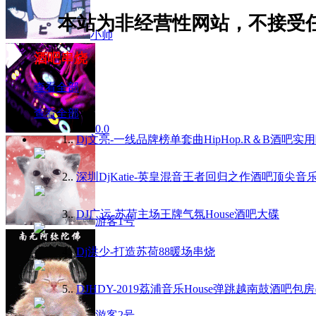
本站为非经营性网站，不
小帅
酒吧串烧
查看全部
查看全部
0.0
1.
.
Dj文亮-一线品牌榜单套曲HipHop.R＆B酒吧实
2.
.
深圳DjKatie-英皇混音王者回归之作酒吧顶尖音
3.
.
DJ广运-苏荷主场王牌气氛House酒吧大碟
游客1号
4.
.
Dj洪少-打造苏荷88暖场串烧
5.
.
DJHDY-2019荔浦音乐House弹跳越南鼓酒吧包
游客2号