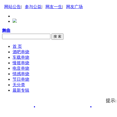
网站公告
|
参与公益
|
网友一生
|
网友广场
舞曲
搜 索
首 页
酒吧串烧
车载串烧
慢摇串烧
电音串烧
情感串烧
节日串烧
无分类
最新专辑
提示: