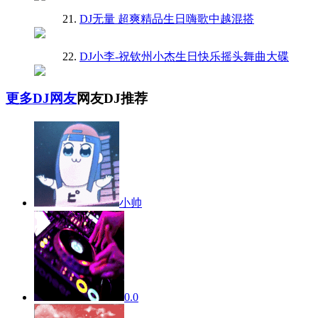
21.
DJ无量 超爽精品生日嗨歌中越混搭
22.
DJ小李-祝钦州小杰生日快乐摇头舞曲大碟
更多DJ网友
网友DJ推荐
小帅
0.0