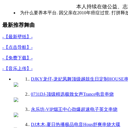
本人持续在做公益、志
为什么要养本平台. 因父亲在2010年癌症过世. 打拼释
最新推荐舞曲
-【最新壁纸】-
-【点击导航】-
-【免费下载】-
-【音乐上传】-
1.
.
DJKY龙仔-龙妃凤舞顶级越鼓生日定制HOUSE
2.
.
0731DJ-顶级精选极致女声Trance电音串烧
3.
.
永乐坊-VIP烟王中心劲爆超速电子英文串烧
4.
.
DJ木木-夏日热播极品电音Hous舒爽串烧大碟