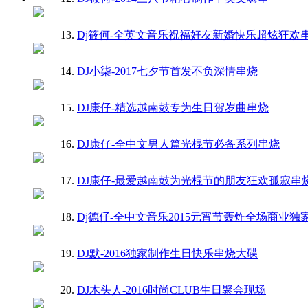
13.
Dj筱何-全英文音乐祝福好友新婚快乐超炫狂欢
14.
DJ小柒-2017七夕节首发不负深情串烧
15.
DJ康仔-精选越南鼓专为生日贺岁曲串烧
16.
DJ康仔-全中文男人篇光棍节必备系列串烧
17.
DJ康仔-最爱越南鼓为光棍节的朋友狂欢孤寂串
18.
Dj德仔-全中文音乐2015元宵节轰炸全场商业独
19.
DJ默-2016独家制作生日快乐串烧大碟
20.
DJ木头人-2016时尚CLUB生日聚会现场