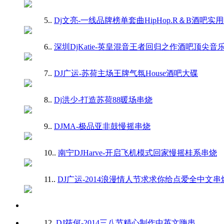
5.
.
Dj文亮-一线品牌榜单套曲HipHop.R＆B酒吧实
6.
.
深圳DjKatie-英皇混音王者回归之作酒吧顶尖音
7.
.
DJ广运-苏荷主场王牌气氛House酒吧大碟
8.
.
Dj洪少-打造苏荷88暖场串烧
9.
.
DJMA-极品亚非鼓慢摇串烧
10.
.
南宁DJHarve-开启飞机模式回家慢摇桂系串烧
11.
.
DJ广运-2014浪漫情人节求求你给点爱全中文串
12.
DJ筱何-2014三八节精心制作中英文嗨串